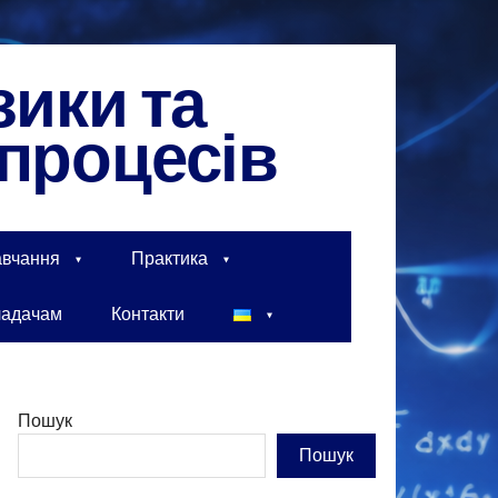
зики та
процесів
вчання
Практика
ладачам
Контакти
Пошук
Пошук