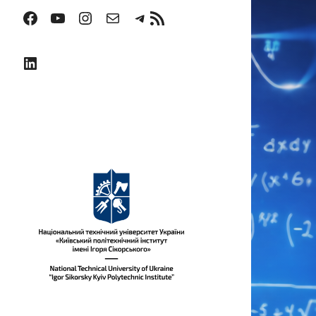
Facebook
YouTube
Instagram
Пошта
Telegram
RSS Канал
LinkedIn