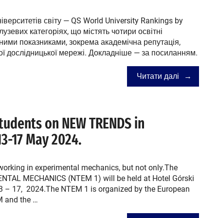
ерситетів світу — QS World University Rankings by
лузевих категоріях, що містять чотири освітні
ними показниками, зокрема академічна репутація,
ої дослідницької мережі. Докладніше — за посиланням.
Читати далі
students on NEW TRENDS in
3-17 May 2024.
 working in experimental mechanics, but not only.The
TAL MECHANICS (NTEM 1) will be held at Hotel Górski
 – 17, 2024.The NTEM 1 is organized by the European
M and the …