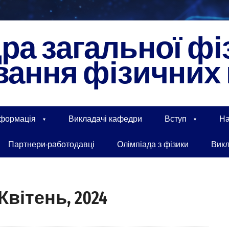
а загальної фі
ання фізичних 
нформація
Викладачі кафедри
Вступ
На
Партнери-работодавці
Олімпіада з фізики
Вик
Квітень, 2024