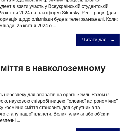
ентів взяти участь у Всеукраїнській студентській
25 квітня 2024 на платформі Sikorsky. Реєстрація (для
нформація щодо олімпіади буде в телеграм-каналі. Коли:
мпіади: 25 квітня 2024 о …
Читати далі
сміття в навколоземному
ть небезпеку для апаратів на орбіті Землі. Разом із
ою, науковою співробітницею Головної астрономічної
ку космічне сміття становить для супутників та
ого стану нашої планети. Великі уламки або об’єкти
безпечні …