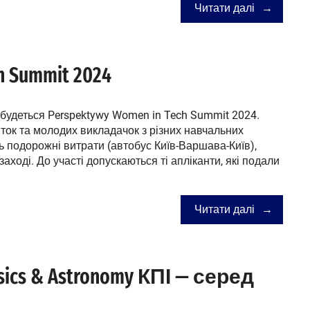
Читати далі
h Summit 2024
дбудеться Perspektywy Women in Tech Summit 2024.
ток та молодих викладачок з різних навчальних
ь подорожні витрати (автобус Київ-Варшава-Київ),
аході. До участі допускаються ті апліканти, які подали
Читати далі
cs & Astronomy КПІ — серед