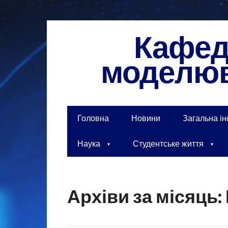
Кафедр
моделюв
Головна
Новини
Загальна і
Наука
Студентське життя
Архіви за місяць: 