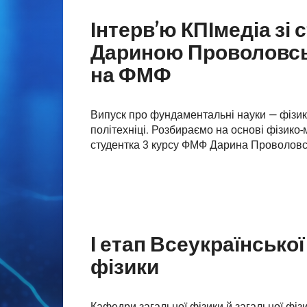
Інтерв’ю КПІмедіа зі
Дариною Проволовсь
на ФМФ
Випуск про фундаментальні науки — фізику
політехніці. Розбираємо на основі фізико
студентка 3 курсу ФМФ Дарина Проволовс
І етап Всеукраїнської
фізики
Кафедри загальної фізики й загальної фіз