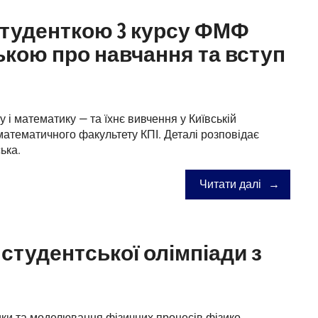
 студенткою 3 курсу ФМФ
кою про навчання та вступ
 і математику — та їхнє вивчення у Київській
-математичного факультету КПІ. Деталі розповідає
ька.
Читати далі
 студентської олімпіади з
ики та моделювання фізичних процесів фізико-