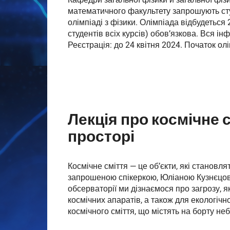
математичного факультету запрошують студ
олімпіаді з фізики. Олімпіада відбудеться 
студентів всіх курсів) обов’язкова. Вся і
Реєстрація: до 24 квітня 2024. Початок олі
Лекція про космічне 
просторі
Космічне сміття — це об’єкти, які становля
запрошеною спікеркою, Юліаною Кузнєцов
обсерваторії ми дізнаємося про загрозу, я
космічних апаратів, а також для екологічн
космічного сміття, що містять на борту не