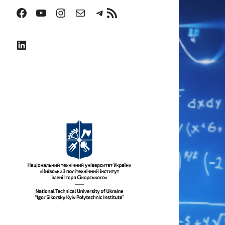
Facebook
YouTube
Instagram
Пошта
Telegram
RSS Канал
LinkedIn