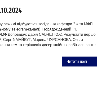
10.2024
ому режимі відбудеться засідання кафедри ЗФ та МФП
льному Telegram-каналі) Порядок денний 1.
 ФМФ Доповідач: Дарія САВЧЕНКО2. Результати першої
КА, Сергій МАЙКУТ, Марина ЧУРСАНОВА, Ольга
я тем та керівників дисертаційних робіт аспірантів
Читати далі