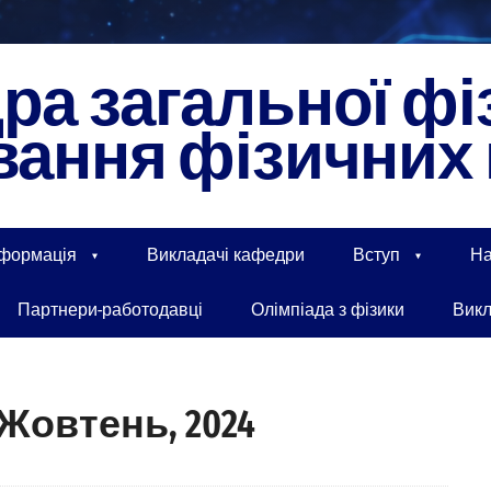
а загальної фі
ання фізичних 
нформація
Викладачі кафедри
Вступ
На
Партнери-работодавці
Олімпіада з фізики
Вик
 Жовтень, 2024