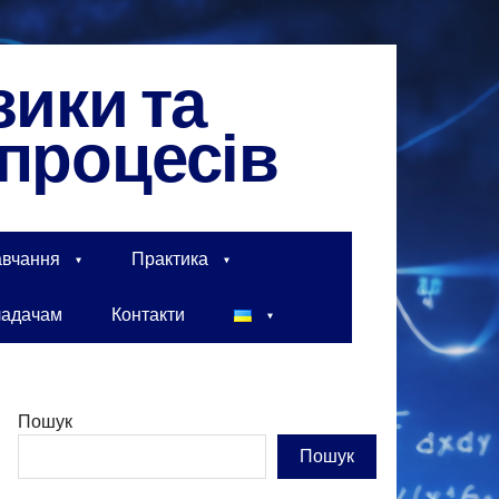
зики та
процесів
вчання
Практика
ладачам
Контакти
Пошук
Пошук