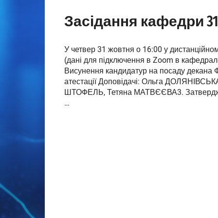
Засідання кафедри 31.
У четвер 31 жовтня о 16:00 у дистанційн
(дані для підключення в Zoom в кафедра
Висунення кандидатур на посаду декана
атестації Доповідачі: Ольга ДОЛЯНІВСЬ
ШТОФЕЛЬ, Тетяна МАТВЄЄВА3. Затвердженн
…