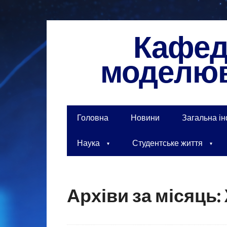
Кафедр
моделюв
Головна
Новини
Загальна і
Наука
Студентське життя
Архіви за місяць: